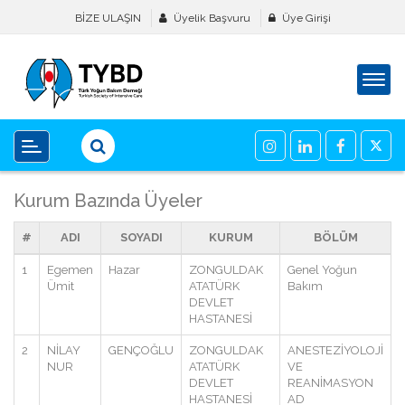
BİZE ULAŞIN
Üyelik Başvuru
Üye Girişi
Kurum Bazında Üyeler
#
ADI
SOYADI
KURUM
BÖLÜM
1
Egemen
Hazar
ZONGULDAK
Genel Yoğun
Ümit
ATATÜRK
Bakım
DEVLET
HASTANESİ
2
NİLAY
GENÇOĞLU
ZONGULDAK
ANESTEZİYOLOJİ
NUR
ATATÜRK
VE
DEVLET
REANİMASYON
HASTANESİ
AD