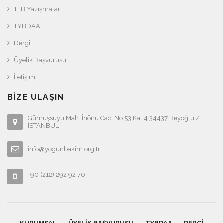
TTB Yazışmaları
TYBDAA
Dergi
Üyelik Başvurusu
İletişim
BIZE ULAŞIN
Gümüşsuyu Mah. İnönü Cad. No:53 Kat:4 34437 Beyoğlu /
İSTANBUL
info@yogunbakim.org.tr
+90 (212) 292 92 70
KURUMSAL
ÜYELIK BAŞVURUSU
TYBDAA
DERGI