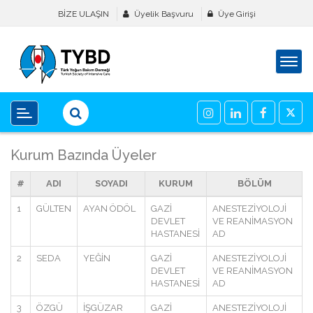
BİZE ULAŞIN
Üyelik Başvuru
Üye Girişi
Kurum Bazında Üyeler
#
ADI
SOYADI
KURUM
BÖLÜM
1
GÜLTEN
AYAN ÖDÖL
GAZİ
ANESTEZİYOLOJİ
DEVLET
VE REANİMASYON
HASTANESİ
AD
2
SEDA
YEĞİN
GAZİ
ANESTEZİYOLOJİ
DEVLET
VE REANİMASYON
HASTANESİ
AD
3
ÖZGÜ
İŞGÜZAR
GAZİ
ANESTEZİYOLOJİ