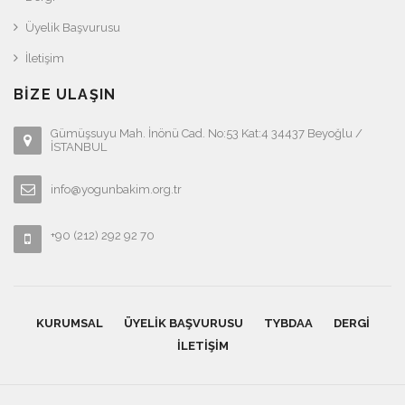
Üyelik Başvurusu
İletişim
BIZE ULAŞIN
Gümüşsuyu Mah. İnönü Cad. No:53 Kat:4 34437 Beyoğlu /
İSTANBUL
info@yogunbakim.org.tr
+90 (212) 292 92 70
KURUMSAL
ÜYELIK BAŞVURUSU
TYBDAA
DERGI
İLETIŞIM