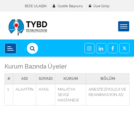
BİZE ULAŞIN
Üyelik Başvuru
Üye Girişi
Kurum Bazında Üyeler
#
ADI
SOYADI
KURUM
BÖLÜM
1
ALAATTİN
AYAS
MALATYA
ANESTEZİYOLOJİ VE
SEVGİ
REANİMASYON AD
HASTANESİ