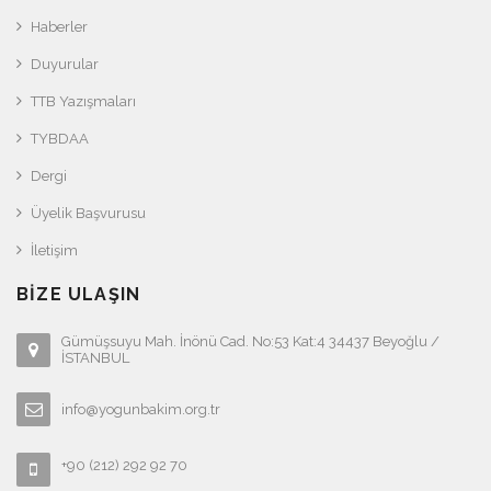
Haberler
Duyurular
TTB Yazışmaları
TYBDAA
Dergi
Üyelik Başvurusu
İletişim
BIZE ULAŞIN
Gümüşsuyu Mah. İnönü Cad. No:53 Kat:4 34437 Beyoğlu /
İSTANBUL
info@yogunbakim.org.tr
+90 (212) 292 92 70