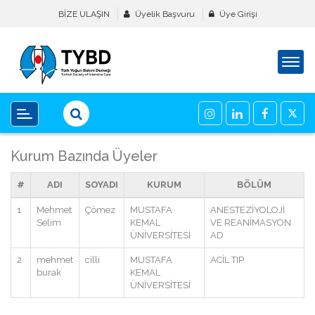
BİZE ULAŞIN
Üyelik Başvuru
Üye Girişi
Kurum Bazında Üyeler
#
ADI
SOYADI
KURUM
BÖLÜM
1
Mehmet
Çömez
MUSTAFA
ANESTEZİYOLOJİ
Selim
KEMAL
VE REANİMASYON
ÜNİVERSİTESİ
AD
2
mehmet
cilli
MUSTAFA
ACİL TIP
burak
KEMAL
ÜNİVERSİTESİ