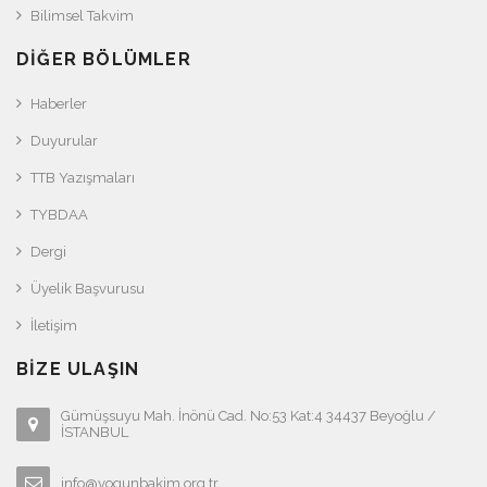
Bilimsel Takvim
DIĞER BÖLÜMLER
Haberler
Duyurular
TTB Yazışmaları
TYBDAA
Dergi
Üyelik Başvurusu
İletişim
BIZE ULAŞIN
Gümüşsuyu Mah. İnönü Cad. No:53 Kat:4 34437 Beyoğlu /
İSTANBUL
info@yogunbakim.org.tr