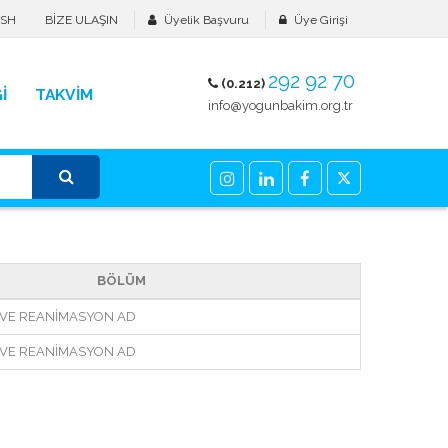
ISH
BİZE ULAŞIN
Üyelik Başvuru
Üye Girişi
292 92 70
(0.212)
İ
TAKVİM
info@yogunbakim.org.tr
BÖLÜM
 VE REANİMASYON AD
 VE REANİMASYON AD