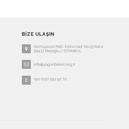
BIZE ULAŞIN
Gümüşsuyu Mah. İnönü Cad. No:53 Kat:4
34437 Beyoğlu / İSTANBUL
info@yogunbakim.org.tr
+90 (212) 292 92 70