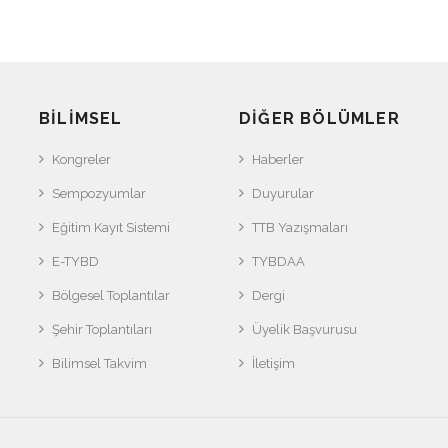
BILIMSEL
DIĞER BÖLÜMLER
Kongreler
Haberler
Sempozyumlar
Duyurular
Eğitim Kayıt Sistemi
TTB Yazışmaları
E-TYBD
TYBDAA
Bölgesel Toplantılar
Dergi
Şehir Toplantıları
Üyelik Başvurusu
Bilimsel Takvim
İletişim