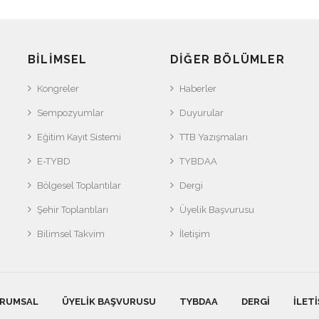
BILIMSEL
DIĞER BÖLÜMLER
Kongreler
Haberler
Sempozyumlar
Duyurular
Eğitim Kayıt Sistemi
TTB Yazışmaları
E-TYBD
TYBDAA
Bölgesel Toplantılar
Dergi
Şehir Toplantıları
Üyelik Başvurusu
Bilimsel Takvim
İletişim
RUMSAL
ÜYELIK BAŞVURUSU
TYBDAA
DERGI
İLETI