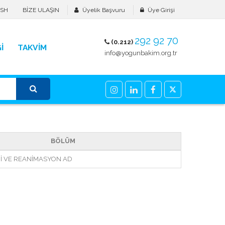
ISH
BİZE ULAŞIN
Üyelik Başvuru
Üye Girişi
292 92 70
(0.212)
İ
TAKVİM
info@yogunbakim.org.tr
BÖLÜM
İ VE REANİMASYON AD