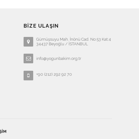
BIZE ULAŞIN
Gümüşsuyu Mah. İnönü Cad. No:53 Kat:4
34437 Beyoğlu / İSTANBUL
info@yogunbakim.org.tr
+90 (212) 292 92 70
ŞIM