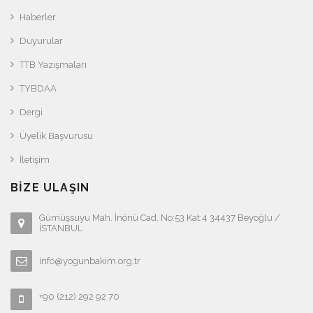
Haberler
Duyurular
TTB Yazışmaları
TYBDAA
Dergi
Üyelik Başvurusu
İletişim
BIZE ULAŞIN
Gümüşsuyu Mah. İnönü Cad. No:53 Kat:4 34437 Beyoğlu /
İSTANBUL
info@yogunbakim.org.tr
+90 (212) 292 92 70