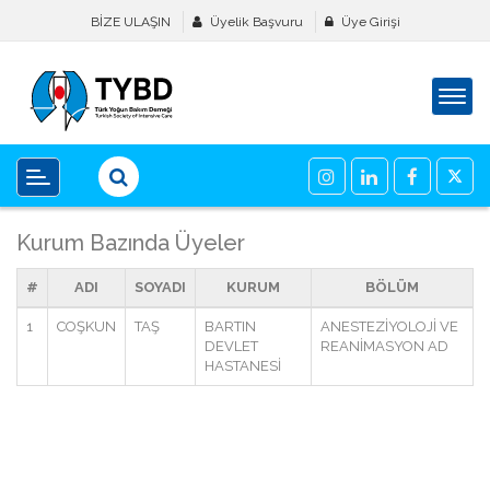
BİZE ULAŞIN
Üyelik Başvuru
Üye Girişi
Kurum Bazında Üyeler
#
ADI
SOYADI
KURUM
BÖLÜM
1
COŞKUN
TAŞ
BARTIN
ANESTEZİYOLOJİ VE
DEVLET
REANİMASYON AD
HASTANESİ