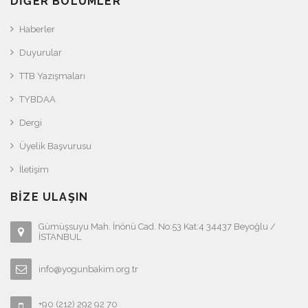
DIĞER BÖLÜMLER
Haberler
Duyurular
TTB Yazışmaları
TYBDAA
Dergi
Üyelik Başvurusu
İletişim
BIZE ULAŞIN
Gümüşsuyu Mah. İnönü Cad. No:53 Kat:4 34437 Beyoğlu /
İSTANBUL
info@yogunbakim.org.tr
+90 (212) 292 92 70