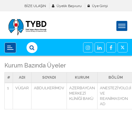
BİZE ULAŞIN
Üyelik Başvuru
Üye Girişi
Kurum Bazında Üyeler
#
ADI
SOYADI
KURUM
BÖLÜM
1
VÜGAR
ABDULKERİMOV
AZERBAYCAN
ANESTEZİYOLOJİ
MERKEZİ
VE
KLİNİĞİ BAKÜ
REANİMASYON
AD