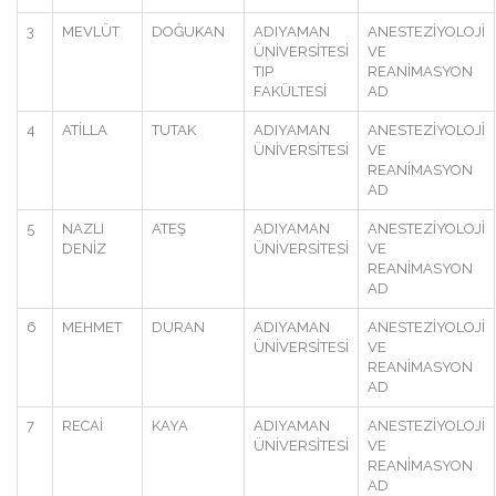
3
MEVLÜT
DOĞUKAN
ADIYAMAN
ANESTEZİYOLOJİ
ÜNİVERSİTESİ
VE
TIP
REANİMASYON
FAKÜLTESİ
AD
4
ATİLLA
TUTAK
ADIYAMAN
ANESTEZİYOLOJİ
ÜNİVERSİTESİ
VE
REANİMASYON
AD
5
NAZLI
ATEŞ
ADIYAMAN
ANESTEZİYOLOJİ
DENİZ
ÜNİVERSİTESİ
VE
REANİMASYON
AD
6
MEHMET
DURAN
ADIYAMAN
ANESTEZİYOLOJİ
ÜNİVERSİTESİ
VE
REANİMASYON
AD
7
RECAİ
KAYA
ADIYAMAN
ANESTEZİYOLOJİ
ÜNİVERSİTESİ
VE
REANİMASYON
AD