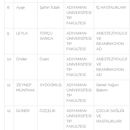
8
Ayşe
Şahin Tutak
ADIYAMAN
İÇ HASTALIKLARI
ÜNİVERSİTESİ
TIP
FAKÜLTESİ
9
LEYLA
TOPÇU
ADIYAMAN
ANESTEZİYOLOJİ
SARICA
ÜNİVERSİTESİ
VE
TIP
REANİMASYON
FAKÜLTESİ
AD
10
Önder
Özen
ADIYAMAN
ANESTEZİYOLOJİ
ÜNİVERSİTESİ
VE
TIP
REANİMASYON
FAKÜLTESİ
AD
11
ZEYNEP
AYDOĞMUŞ
ADIYAMAN
Genel Yoğun
MÜNTAHA
ÜNİVERSİTESİ
Bakım
TIP
FAKÜLTESİ
12
GÜNER
ÖZÇELİK
ADIYAMAN
ÇOCUK SAĞLIĞI
ÜNİVERSİTESİ
VE
TIP
HASTALIKLARI
FAKÜLTESİ