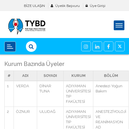
BİZE ULAŞIN
Üyelik Başvuru
Üye Girişi
Kurum Bazında Üyeler
#
ADI
SOYADI
KURUM
BÖLÜM
1
VERDA
DİNAR
ADIYAMAN
Anestezi Yoğun
TUNA
ÜNİVERSİTESİ
Bakım
TIP
FAKÜLTESİ
2
ÖZNUR
ULUDAĞ
ADIYAMAN
ANESTEZİYOLOJİ
ÜNİVERSİTESİ
VE
TIP
REANİMASYON
FAKÜLTESİ
AD