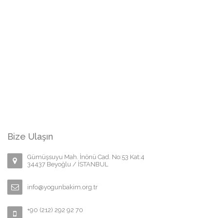
Bize Ulaşın
Gümüşsuyu Mah. İnönü Cad. No:53 Kat:4
34437 Beyoğlu / İSTANBUL
info@yogunbakim.org.tr
+90 (212) 292 92 70