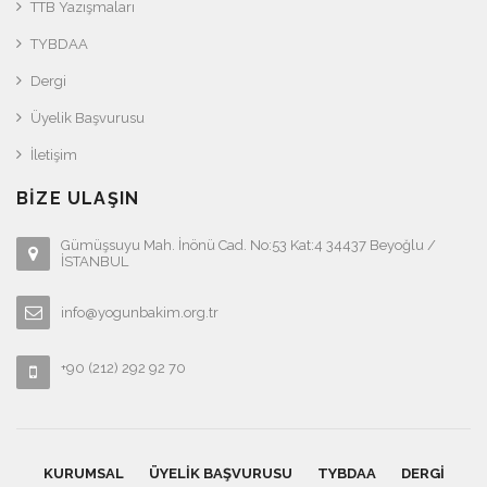
TTB Yazışmaları
TYBDAA
Dergi
Üyelik Başvurusu
İletişim
BIZE ULAŞIN
Gümüşsuyu Mah. İnönü Cad. No:53 Kat:4 34437 Beyoğlu /
İSTANBUL
info@yogunbakim.org.tr
+90 (212) 292 92 70
KURUMSAL
ÜYELIK BAŞVURUSU
TYBDAA
DERGI