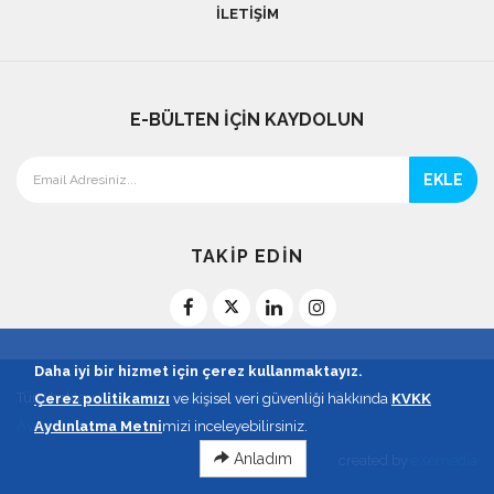
İLETIŞIM
E-BÜLTEN İÇİN KAYDOLUN
EKLE
TAKİP EDİN
Daha iyi bir hizmet için çerez kullanmaktayız.
Tüm hakları
Türk Yoğun Bakım Derneği
'ne aittir © 2026. |
KVKK
Çerez politikamızı
ve kişisel veri güvenliği hakkında
KVKK
Aydınlatma Metni
Aydınlatma Metni
mizi inceleyebilirsiniz.
Anladım
created by
eXemedia