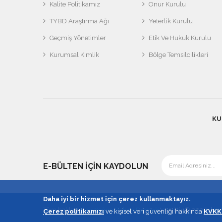
Kalite Politikamız
Onur Kurulu
TYBD Araştırma Ağı
Yeterlik Kurulu
Geçmiş Yönetimler
Etik Ve Hukuk Kurulu
Kurumsal Kimlik
Bölge Temsilcilikleri
KU
E-BÜLTEN İÇİN KAYDOLUN
Daha iyi bir hizmet için çerez kullanmaktayız.
Tüm hakları
Türk Yoğun Bakım Derneği
'ne aittir © 2026. |
KV
Çerez politikamızı
ve kişisel veri güvenliği hakkında
KVKK 