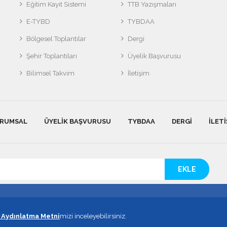
Eğitim Kayıt Sistemi
TTB Yazışmaları
E-TYBD
TYBDAA
Bölgesel Toplantılar
Dergi
Şehir Toplantıları
Üyelik Başvurusu
Bilimsel Takvim
İletişim
RUMSAL
ÜYELIK BAŞVURUSU
TYBDAA
DERGI
İLETI
EKLE
KK Aydınlatma Metni
Aydınlatma Metni
mizi inceleyebilirsiniz.