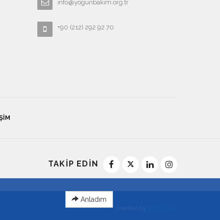
info@yogunbakim.org.tr
+90 (212) 292 92 70
ŞIM
TAKİP EDİN
Anladım
created by
eXemedia