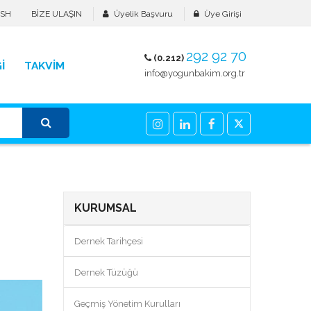
ISH
BİZE ULAŞIN
Üyelik Başvuru
Üye Girişi
292 92 70
(0.212)
İ
TAKVİM
info@yogunbakim.org.tr
KURUMSAL
Dernek Tarihçesi
Dernek Tüzüğü
Geçmiş Yönetim Kurulları