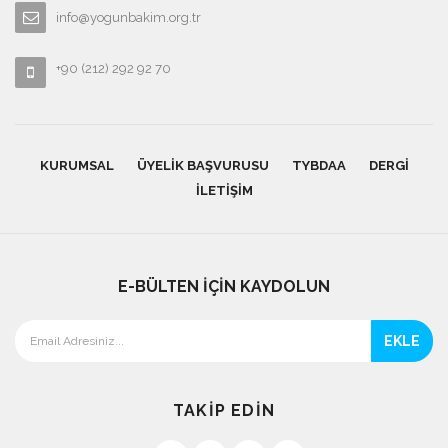
info@yogunbakim.org.tr
+90 (212) 292 92 70
KURUMSAL
ÜYELIK BAŞVURUSU
TYBDAA
DERGI
İLETIŞIM
E-BÜLTEN İÇİN KAYDOLUN
EKLE
TAKİP EDİN