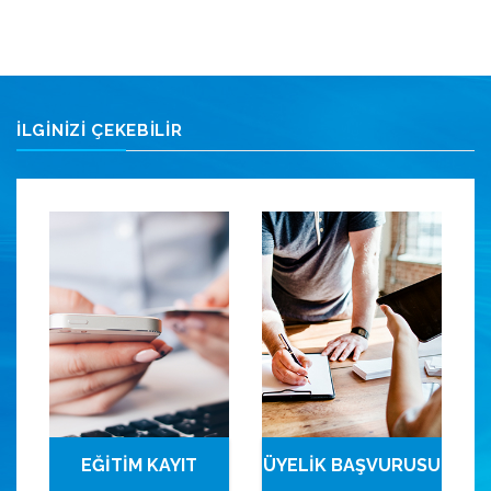
İLGİNİZİ ÇEKEBİLİR
EĞİTİM KAYIT
ÜYELİK BAŞVURUSU