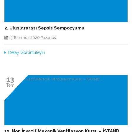
2. Uluslararası Sepsis Sempozyumu
13 Temmuz 2026 Pazartesi
Detay Görüntüleyin
13
Tem
12. Non İnvazif Mekanik Ventilasyon Kursu – İSTANB...