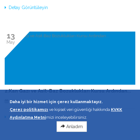
Detay Görüntüleyin
13
May
2.Kan Gazı ve Asit-Baz Bozuklukları Kursu Ardından...
13 Mayıs 2026 Çarşamba
Daha iyi bir hizmet için çerez kullanmaktayız.
Çerez politikamızı
ve kişisel veri güvenliği hakkında
KVKK
Detay Görüntüleyin
Aydınlatma Metni
mizi inceleyebilirsiniz.
Anladım